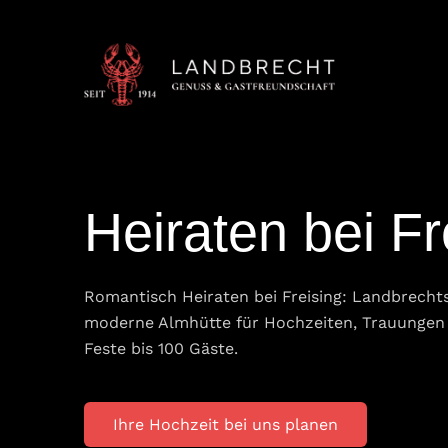
Skip
to
content
Heiraten bei Fr
Romantisch Heiraten bei Freising: Landbrechts
moderne Almhütte für Hochzeiten, Trauungen 
Feste bis 100 Gäste.
Ihre Hochzeit bei uns planen