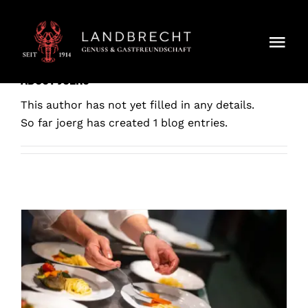
Skip
to
content
Togg
Navi
About
joerg
Gastronomie
This author has not yet filled in any details.
So far joerg has created 1 blog entries.
Events
Übernachten
Veranstaltungen
Über Uns
Betriebsurlaub vom 10. bis 19.08.26